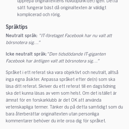
upprepa originaltextens huvudpunkt(er) igen. Detta
sätt fungerar bäst då originaltexten är väldigt
komplicerad och rörig.
Språktips
Neutralt språk:
”IT-företaget Facebook har nu valt att
börsnotera sig…”
Icke neutralt språk:
”Den tidsdödande IT-giganten
Facebook har äntligen valt att börsnotera sig…”
Språket i ett referat ska vara objektivt och neutralt, alltså
inga egna åsikter. Anpassa språket efter de(n) som ska
läsa ditt referat. Skriver du ett referat till en dagstidning
ska det kunna läsas av vem som helst. Om det istället är
ämnat för en forskarklubb är det OK att använda
vetenskapliga termer. Tänker du på detta samtidigt som du
bara återberättar originaltexten utan personliga
kommentarer behöver du inte oroa dig för språket.