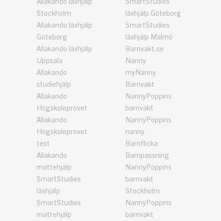
Allakando läxhjälp
SmartStudies
Stockholm
läxhjälp Göteborg
Allakando läxhjälp
SmartStudies
Göteborg
läxhjälp Malmö
Allakando läxhjälp
Barnvakt.se
Uppsala
Nanny
Allakando
myNanny
studiehjälp
Barnvakt
Allakando
NannyPoppins
Högskoleprovet
barnvakt
Allakando
NannyPoppins
Högskoleprovet
nanny
test
Barnflicka
Allakando
Barnpassning
mattehjälp
NannyPoppins
SmartStudies
barnvakt
läxhjälp
Stockholm
SmartStudies
NannyPoppins
mattehjälp
barnvakt