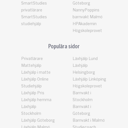
SmartStudies
Göteborg
privatlärare
NannyPoppins
SmartStudies
barnvakt Malmö
studiehjälp
HPAkademin
Högskoleprovet
Populära sidor
Privatlärare
Läxhjälp Lund
Mattehjälp
Läxhjälp
Läxhjälp i matte
Helsingborg
Läxhjälp Online
Läxhjälp Linköping
Studiehjälp
Högskoleprovet
Läxhjälp Pris
Barnvakt i
Läxhjälp hemma
Stockholm
Läxhjälp
Barnvakt i
Stockholm
Göteborg
Läxhjälp Göteborg
Barnvakt i Malmö
Läxhjälp Malmö
Studiecoach