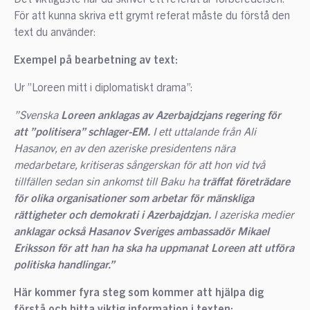
För att kunna skriva ett grymt referat måste du förstå den
text du använder:
Exempel på bearbetning av text:
Ur ”Loreen mitt i diplomatiskt drama”:
”Svenska
Loreen anklagas av Azerbajdzjans regering för
att ”politisera” schlager-EM.
I ett uttalande från Ali
Hasanov, en av den azeriske presidentens nära
medarbetare, kritiseras sångerskan för att hon vid två
tillfällen sedan sin ankomst till Baku ha
träffat företrädare
för olika organisationer som arbetar för mänskliga
rättigheter och demokrati i Azerbajdzjan.
I azeriska medier
anklagar också Hasanov Sveriges ambassadör Mikael
Eriksson för att han ha ska ha uppmanat Loreen att utföra
politiska handlingar.”
Här kommer fyra steg som kommer att hjälpa dig
förstå och hitta viktig information i texten: