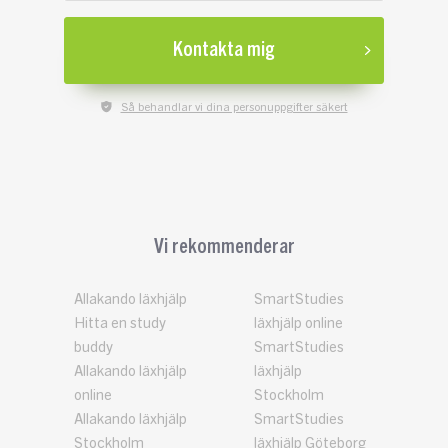
Kontakta mig
Så behandlar vi dina personuppgifter säkert
Vi rekommenderar
Allakando läxhjälp
SmartStudies
Hitta en study
läxhjälp online
buddy
SmartStudies
Allakando läxhjälp
läxhjälp
online
Stockholm
Allakando läxhjälp
SmartStudies
Stockholm
läxhjälp Göteborg