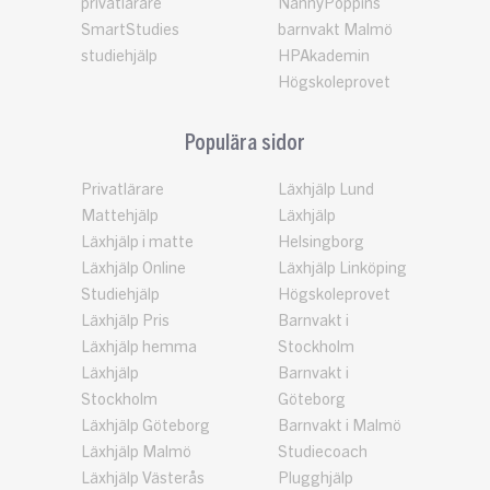
privatlärare
NannyPoppins
SmartStudies
barnvakt Malmö
studiehjälp
HPAkademin
Högskoleprovet
Populära sidor
Privatlärare
Läxhjälp Lund
Mattehjälp
Läxhjälp
Läxhjälp i matte
Helsingborg
Läxhjälp Online
Läxhjälp Linköping
Studiehjälp
Högskoleprovet
Läxhjälp Pris
Barnvakt i
Läxhjälp hemma
Stockholm
Läxhjälp
Barnvakt i
Stockholm
Göteborg
Läxhjälp Göteborg
Barnvakt i Malmö
Läxhjälp Malmö
Studiecoach
Läxhjälp Västerås
Plugghjälp