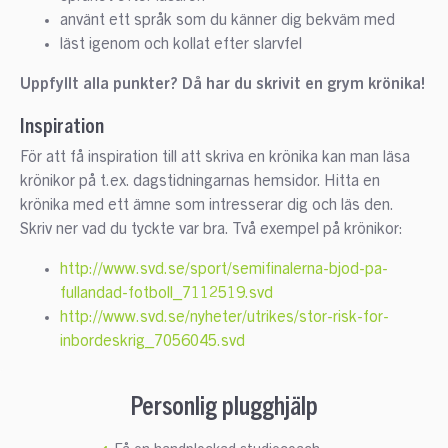
använt ett språk som du känner dig bekväm med
läst igenom och kollat efter slarvfel
Uppfyllt alla punkter? Då har du skrivit en grym krönika!
Inspiration
För att få inspiration till att skriva en krönika kan man läsa
krönikor på t.ex. dagstidningarnas hemsidor. Hitta en
krönika med ett ämne som intresserar dig och läs den.
Skriv ner vad du tyckte var bra. Två exempel på krönikor:
http://www.svd.se/sport/semifinalerna-bjod-pa-
fullandad-fotboll_7112519.svd
http://www.svd.se/nyheter/utrikes/stor-risk-for-
inbordeskrig_7056045.svd
Personlig plugghjälp