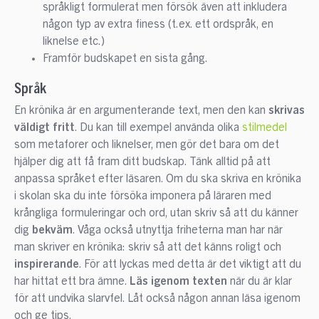
språkligt formulerat men försök även att inkludera
någon typ av extra finess (t.ex. ett ordspråk, en
liknelse etc.)
Framför budskapet en sista gång.
Språk
En krönika är en argumenterande text, men den kan
skrivas
väldigt fritt
. Du kan till exempel använda olika
stilmedel
som metaforer och liknelser, men gör det bara om det
hjälper dig att få fram ditt budskap. Tänk alltid på att
anpassa språket efter läsaren. Om du ska skriva en krönika
i skolan ska du inte försöka imponera på läraren med
krångliga formuleringar och ord, utan skriv så att du känner
dig
bekväm
. Våga också utnyttja friheterna man har när
man skriver en krönika: skriv så att det känns roligt och
inspirerande
. För att lyckas med detta är det viktigt att du
har hittat ett bra ämne.
Läs igenom texten
när du är klar
för att undvika slarvfel. Låt också någon annan läsa igenom
och ge tips.