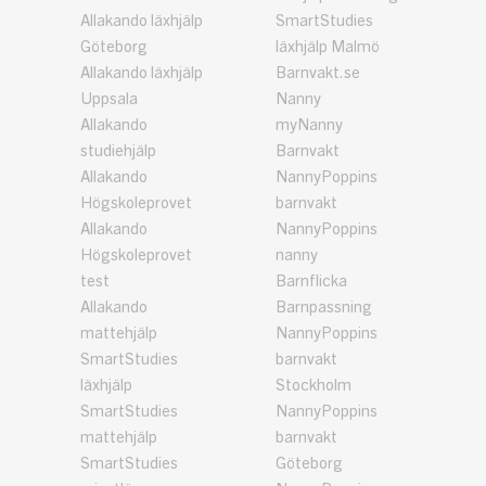
Allakando läxhjälp
SmartStudies
Göteborg
läxhjälp Malmö
Allakando läxhjälp
Barnvakt.se
Uppsala
Nanny
Allakando
myNanny
studiehjälp
Barnvakt
Allakando
NannyPoppins
Högskoleprovet
barnvakt
Allakando
NannyPoppins
Högskoleprovet
nanny
test
Barnflicka
Allakando
Barnpassning
mattehjälp
NannyPoppins
SmartStudies
barnvakt
läxhjälp
Stockholm
SmartStudies
NannyPoppins
mattehjälp
barnvakt
SmartStudies
Göteborg