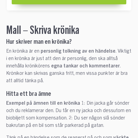
Mall – Skriva krönika
Hur skriver man en krönika?
En krönika är en
personlig tolkning av en händelse
. Viktigt
i en krönika är just att den är personlig, den ska alltså
innehålla krönikörens
egna tankar och kommentarer
.
Krönikor kan skrivas ganska fritt, men vissa punkter är bra
att alltid tänka på.
Hitta ett bra ämne
Exempel på ämnen till en krönika
1: Din jacka går sönder
och du reklamerar den. Du får en ny jacka och dessutom en
biobiljett som kompensation. 2: Du ser någon slå sönder
bakrutan på en bil som står parkerad på gatan.
Tänk på en händelse som de reagerat på och som
väckte