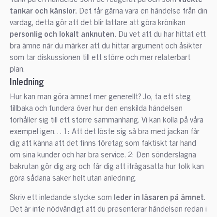
tankar och känslor.
Det får gärna vara en händelse från din
vardag, detta gör att det blir lättare att göra krönikan
personlig och lokalt anknuten.
Du vet att du har hittat ett
bra ämne när du märker att du hittar argument och åsikter
som tar diskussionen till ett större och mer relaterbart
plan.
Inledning
Hur kan man göra ämnet mer generellt? Jo, ta ett steg
tillbaka och fundera över hur den enskilda händelsen
förhåller sig till ett större sammanhang. Vi kan kolla på våra
exempel igen… 1: Att det löste sig så bra med jackan får
dig att känna att det finns företag som faktiskt tar hand
om sina kunder och har bra service. 2: Den sönderslagna
bakrutan gör dig arg och får dig att ifrågasätta hur folk kan
göra sådana saker helt utan anledning.
Skriv ett inledande stycke som
leder in läsaren på ämnet
.
Det är inte nödvändigt att du presenterar händelsen redan i